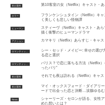
第10客室の女（Netflix）キャス
本が原作
フランケンシュタイン（Netflix
ホラー
く美しくも悲しい怪物譚
スティーヴ（Netflix）キャスト
ヒューマン
描く衝撃のヒューマンドラマ
カマキリ（Netflix）あらすじ・
アクション
シー・セッド・メイビー: 幸せの選び方
ロマンティックコメディ
る恋と選択
パリス？で恋に落ちる方法（Netfli
ロマンティックコメディ
ったパリ”
それでも夜は訪れる（Netflix）
本が原作
マイ・オックスフォード・ダイアリー（
本が原作
ードで出会った恋と決断…涙腺ゆるむ
シャーリーズ・セロンが語る、女性ア
News
めた想いとは？