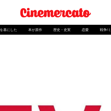
を基にした
本が原作
歴史・史実
恋愛
戦争/