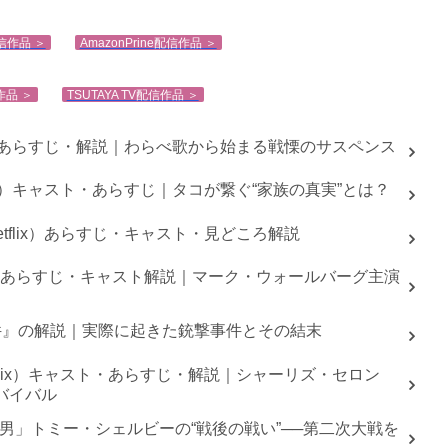
x配信作品 ＞
AmazonPrine配信作品 ＞
作品 ＞
TSUTAYA TV配信作品 ＞
スト・あらすじ・解説｜わらべ歌から始まる戦慄のサスペンス
ix）キャスト・あらすじ｜タコが繋ぐ“家族の真実”とは？
flix）あらすじ・キャスト・見どころ解説
eo）あらすじ・キャスト解説｜マーク・ウォールバーグ主演
砲事件』の解説｜実際に起きた銃撃事件とその結末
flix）キャスト・あらすじ・解説｜シャーリズ・セロン
バイバル
男」トミー・シェルビーの“戦後の戦い”──第二次大戦を