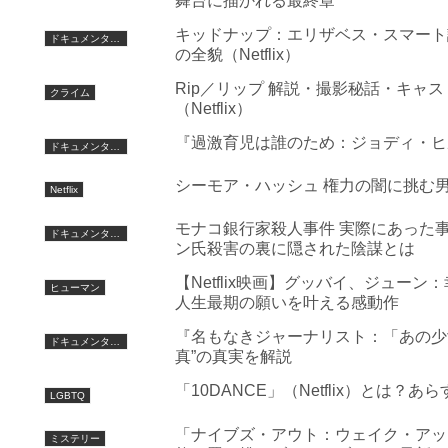
舞台に描かれる最終章
キッドナップ：エリザベス・スマート
ドキュメンタリー
の全貌（Netflix）
Rip／リップ 解説・撮影秘話・キ
クライム
（Netflix）
『過激育児は誰のため：ジョディ・ヒル
ドキュメンタリー
シーモア・ハッシュ 権力の闇に挑む
Netflix
モナコ銀行家殺人事件 実際にあった
ドキュメンタリー
ン氏殺害の裏に隠された陰謀とは
【Netflix映画】グッバイ、ジュ
ヒューマン
人生最期の願いを叶える感動作
『名もなきジャーナリスト：「あの少
ドキュメンタリー
真”の真実を解説
「10DANCE」（Netflix）と
LGBTQ
「ナイブズ・アウト：ウェイク・アッ
ミステリー