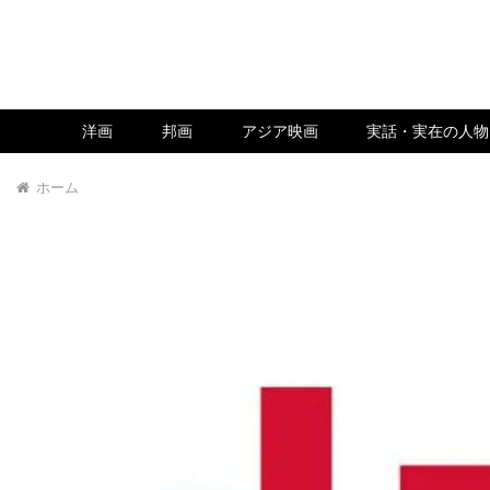
洋画
邦画
アジア映画
実話・実在の人物
ホーム