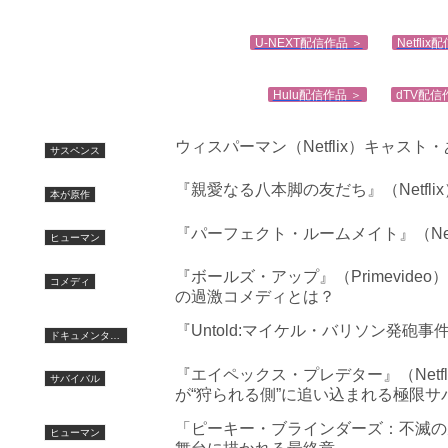
U-NEXT配信作品 ＞
Netfli
Hulu配信作品 ＞
dTV配信
ウィスパーマン（Netflix）キャ
サスペンス
『親愛なる八本脚の友だち』（Netfl
本が原作
『パーフェクト・ルームメイト』（Net
ヒューマン
『ボールズ・アップ』（Primevid
コメディ
の過激コメディとは？
『Untold:マイケル・バリソン発
ドキュメンタリー
『エイペックス・プレデター』（Net
サバイバル
が“狩られる側”に追い込まれる極限サ
「ピーキー・ブラインダーズ：不滅の
ヒューマン