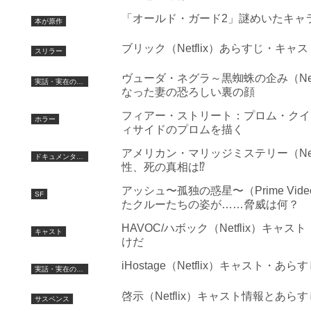
「オールド・ガード2」謎めいたキャ
本が原作
ブリック（Netflix）あらすじ・
スリラー
ヴューダ・ネグラ～黒蜘蛛の企み（Ne
実話・実在の人物を基にした
なった妻の恐ろしい裏の顔
フィアー・ストリート：プロム・クイー
ホラー
ィサイドのプロムを描く
アメリカン・マリッジミステリー（Ne
ドキュメンタリー
性、死の真相は⁉︎
アッシュ〜孤独の惑星〜（Prime V
SF
たクルーたちの姿が……脅威は何？
HAVOC/ハボック（Netflix）
キャスト
けだ
iHostage（Netflix）キャス
実話・実在の人物を基にした
啓示（Netflix）キャスト情報と
サスペンス