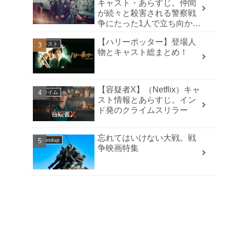
キャスト・あらすじ。仲間
が続々と殺害される警察戦
争にたった1人で立ち向か
う！
【ハリーポッター】登場人
キャスト
物とキャスト総まとめ！
【容疑者X】（Netflix）キャ
クライム
スト情報とあらすじ。イン
ド発のクライムスリラー
忘れてはいけない大戦。戦
Roundup
争映画特集