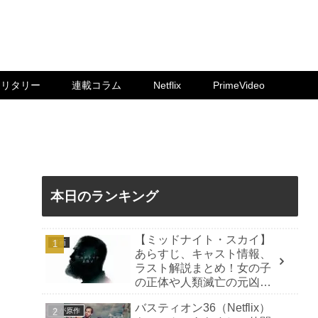
ミリタリー
連載コラム
Netflix
PrimeVideo
本日のランキング
【ミッドナイト・スカイ】
洋画
あらすじ、キャスト情報、
ラスト解説まとめ！女の子
の正体や人類滅亡の元凶
は？
バスティオン36（Netflix）
本が原作