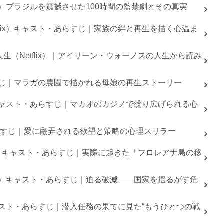
ix）ブラジルを震撼させた100時間の監禁劇とその真実
flix）キャスト・あらすじ｜家族の絆と再生を描く心温ま
生（Netflix）｜アイリーン・ウォーノスの人生から読み
あらすじ｜マラガの農園で描かれる母娘の再生ストーリー
x）キャスト・あらすじ｜マカオのカジノで繰り広げられる心
・あらすじ｜愛に翻弄される欲望と策略の心理スリラー
deo）キャスト・あらすじ｜実際に起きた「フロレアナ島の移
lix）キャスト・あらすじ｜迫る破滅――国家を揺るがす危
キャスト・あらすじ｜潜入任務の果てに見た“もうひとつの戦