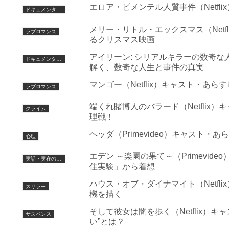
エロア・ピメンテル人質事件（Netfl
ドキュメンタリー
メリー・リトル・エックスマス（Net
ラブロマンス
るクリスマス映画
アイリーン: シリアルキラーの数奇な人
ドキュメンタリー
解く、数奇な人生と事件の真実
マンゴー（Netflix）キャスト・
ラブロマンス
端くれ賭博人のバラード（Netfli
クライム
理戦！
ヘッダ（Primevideo）キャスト
心理
エデン ～楽園の果て～（Primevi
実話・実在の人物を基にした
住実験」から着想
ハウス・オブ・ダイナマイト（Netf
スリラー
機を描く
そして彼女は闇を歩く（Netflix）
サスペンス
い”とは？