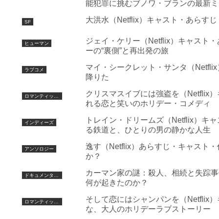
能犯罪に挑むブノワ・ブランの最新ミ
大洪水（Netflix）キャスト・あら
SF
ジェイ・ケリー（Netflix）キャ
ヒューマン
ーの“裏側”と再出発の旅
マイ・シークレット・サンタ（Netfl
ラブコメ
降りた
クリスマスイブには強盗を（Netfl
ロマンティックコメディ
れる恋と笑いのホリデー・コメディ
トレイン・ドリームズ（Netflix）
インディーズ
る鉄道と、ひとりの男の静かな人生
逸す（Netflix）あらすじ・キャ
アンソロジー
か？
カーマン家の謎：殺人、相続と失踪事件（
ドキュメンタリー
何が起きたのか？
そして恋にはシャンパンを（Netfl
ロマンティックコメディ
な、大人のホリデーラブストーリー