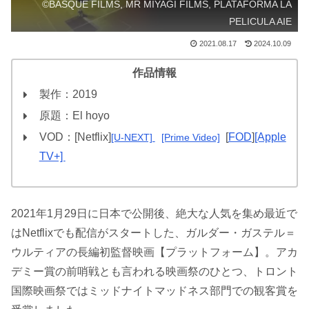
©BASQUE FILMS, MR MIYAGI FILMS, PLATAFORMA LA
PELICULA AIE
2021.08.17
2024.10.09
作品情報
製作：2019
原題：El hoyo
VOD：[Netflix]
[
FOD
]
[Apple
[U-NEXT]
[Prime Video]
TV+]
2021年1月29日に日本で公開後、絶大な人気を集め最近で
はNetflixでも配信がスタートした、ガルダー・ガステル＝
ウルティアの長編初監督映画【プラットフォーム】。アカ
デミー賞の前哨戦とも言われる映画祭のひとつ、トロント
国際映画祭ではミッドナイトマッドネス部門での観客賞を