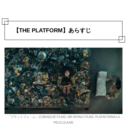
【THE PLATFORM】あらすじ
「プラットフォ－ム」(C)BASQUE FILMS, MR MIYAGI FILMS, PLATAFORMA LA
PELICULA AIE