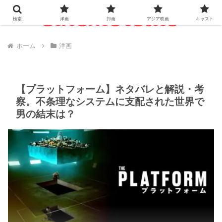
検索
洋画
邦画
アジア映画
キャスト
ホーム
洋画
【プラットフォーム】ネタバレと解説・考
察。不条理なシステムに支配された世界で
男の結末は？