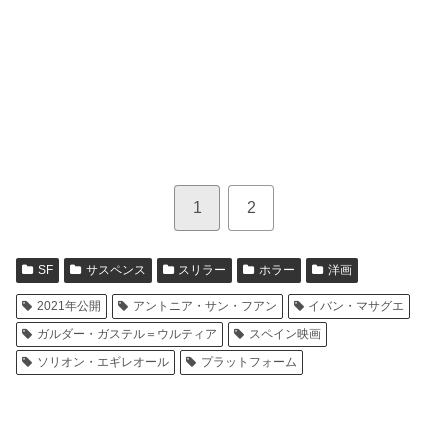
1
2
SF
サスペンス
スリラー
ホラー
洋画
2021年公開
アントニア・サン・フアン
イバン・マサグエ
ガルダー・ガステル＝ウルティア
スペイン映画
ソリオン・エギレオール
プラットフォーム