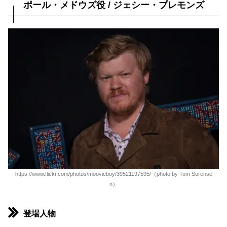
ポール・メドウズ役 / ジェシー・プレモンズ
https://www.flickr.com/photos/moovieboy/39521197595/（photo by Tom Sorense
n）
登場人物