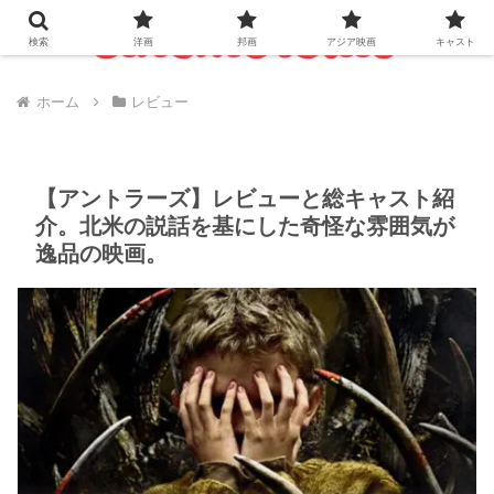
検索
洋画
邦画
アジア映画
キャスト
ホーム
レビュー
【アントラーズ】レビューと総キャスト紹
介。北米の説話を基にした奇怪な雰囲気が
逸品の映画。