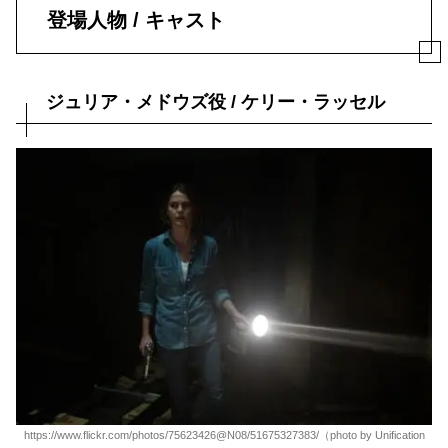
登場人物 / キャスト
ジュリア・メドウズ役 / ケリー・ラッセル
https://www.flickr.com/photos/75623426@N08/51675327383/（photo by Unification