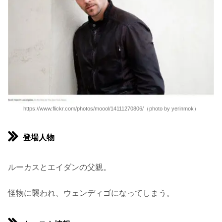
https://www.flickr.com/photos/moool/14111270806/（photo by yerinmok）
登場人物
ルーカスとエイダンの父親。
怪物に襲われ、ウェンディゴになってしまう。