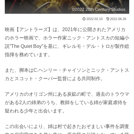
©2022 20th Century Studios.
2022.02.10
2022.06.26
映画【アントラーズ】は、2021年に公開されたアメリカ
のホラー映画で、ホラー作家ニック・アントスカの短編小
説”The Quiet Boy”を基に、ギレルモ・デル・トロが製作総
指揮を務めています。
また、脚本はC.ヘンリー・チャイソンとニック・アントス
カとスコット・クーパー監督による共同制作。
アメリカのオリゴン州にある炭鉱の町で、過去のトラウマ
がある2人の姉弟のうち、教師をしている姉が家庭虐待を
疑われる少年と出会います。
この出会いにより、姉は村で起きたおぞましい事件を調査