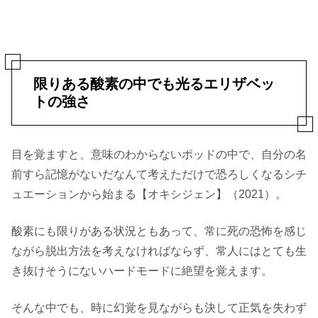
限りある酸素の中でも光るエリザベッ
トの強さ
目を覚ますと、意味のわからないポッドの中で、自分の名
前すら記憶がないだなんて考えただけで恐ろしくなるシチ
ュエーションから始まる【オキシジェン】（2021）。
酸素にも限りがある状況ともあって、常に死の恐怖を感じ
ながら脱出方法を考えなければならず、常人にはとても生
き抜けそうにないハードモードに絶望を覚えます。
そんな中でも、時に幻覚を見ながらも決して正気を失わず