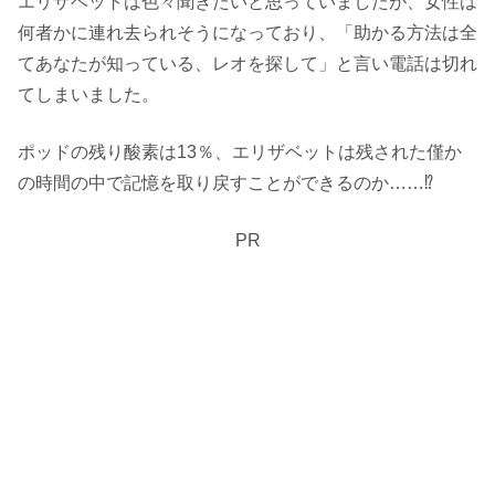
エリザベットは色々聞きたいと思っていましたが、女性は
何者かに連れ去られそうになっており、「助かる方法は全
てあなたが知っている、レオを探して」と言い電話は切れ
てしまいました。
ポッドの残り酸素は13％、エリザベットは残された僅か
の時間の中で記憶を取り戻すことができるのか……⁉︎
PR