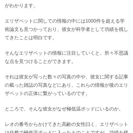
がわかります。
エリザベットに関しての情報の中には1000件を超える学
術論文も見つかっており、彼女が科学者として功績を残し
てきたことは明白です。
そんなエリザベットの情報に注目していくと、所々不思議
な点を見つけることができます。
それは彼女が写った数々の写真の中や、彼女に関する記事
の載った雑誌の写真などにあり、これらの情報が後のエリ
ザベットの正体に繋がっているのです。
ところで、そんな彼女がなぜ極低温ポッドにいるのか。
レオの番号からかけてきた高齢の女性曰く、エリザベット
は任務で極低温ポッドに入ったとのことですが、功績を残