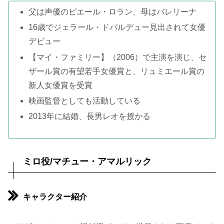
父は声優のピエール・ロラン、母はバレリーナ
16歳でジェラール・ドパルデュー見出されて女優
デビュー
【マイ・ファミリー】（2006）で主演を演じ、セ
ザール賞の有望若手女優賞と、リュミエール賞の
新人女優賞を受賞
映画監督としても活動している
2013年に結婚、長男レオを授かる
ミロ役/マチュー・アマルリック
キャラクター紹介