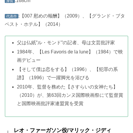
:168cm
身長
:【007 慰めの報酬】（2009）、【グランド・ブタ
代表作
ペスト・ホテル】（2014）
父は仏紙”ル・モンド”の記者、母は文芸批評家
1984年、【Les Favoris de la lune】（1984）で映
画デビュー
【そして僕は恋をする】（1996）、【犯罪の系
譜】（1996）で一躍脚光を浴びる
2010年、監督を務めた【さすらいの女神たち】
（2010）が、第63回カンヌ国際映画祭にて監督賞
と国際映画批評家連盟賞を受賞
レオ・ファーガソン役/マリック・ジディ