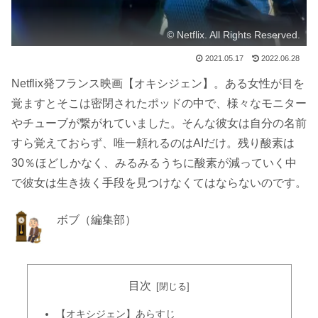
© Netflix. All Rights Reserved.
2021.05.17
2022.06.28
Netflix発フランス映画【オキシジェン】。ある女性が目を
覚ますとそこは密閉されたポッドの中で、様々なモニター
やチューブが繋がれていました。そんな彼女は自分の名前
すら覚えておらず、唯一頼れるのはAIだけ。残り酸素は
30％ほどしかなく、みるみるうちに酸素が減っていく中
で彼女は生き抜く手段を見つけなくてはならないのです。
ボブ（編集部）
目次
【オキシジェン】あらすじ