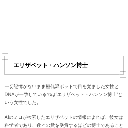
エリザベット・ハンソン博士
一切記憶がないまま極低温ポットで目を覚ました女性と
DNAが一致しているのは”エリザベット・ハンソン博士”と
いう女性でした。
AIのミロが検索したエリザベットの情報によれば、彼女は
科学者であり、数々の賞を受賞するほどの博士であること