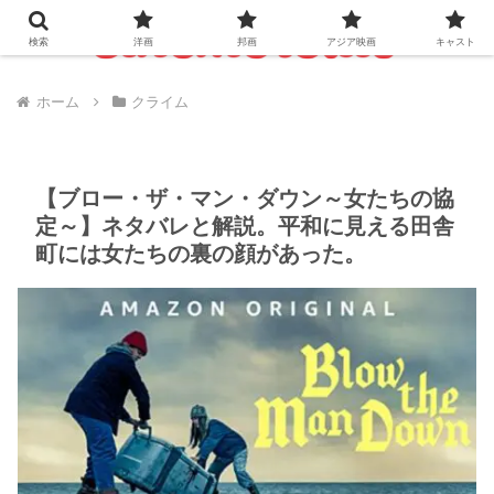
検索
洋画
邦画
アジア映画
キャスト
ホーム
クライム
【ブロー・ザ・マン・ダウン～女たちの協
定～】ネタバレと解説。平和に見える田舎
町には女たちの裏の顔があった。