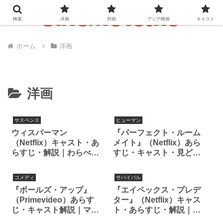
検索
洋画
邦画
アジア映画
キャスト
ホーム
洋画
洋画
サスペンス
ヒューマン
ウィスパーマン
『パーフェクト・ルーム
（Netflix）キャスト・あ
メイト』（Netflix）あら
らすじ・解説｜わらべ歌
すじ・キャスト・見どこ
から始まる戦慄のサスペ
ろ解説
ンス
コメディ
サバイバル
『ボールズ・アップ』
『エイペックス・プレデ
（Primevideo）あらす
ター』（Netflix）キャス
じ・キャスト解説｜マー
ト・あらすじ・解説｜シ
ク・ウォールバーグ主演
ャーリズ・セロンが“狩ら