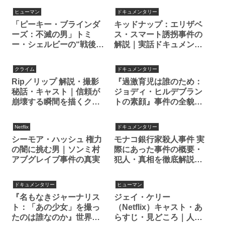
の過激コメディとは？
れる側”に追い込まれる極
ヒューマン
ドキュメンタリー
限サバイバル
「ピーキー・ブラインダ
キッドナップ：エリザベ
ーズ：不滅の男」トミ
ス・スマート誘拐事件の
ー・シェルビーの“戦後の
解説｜実話ドキュメンタ
戦い”──第二次大戦を舞
リーで描かれる事件の全
台に描かれる最終章
貌（Netflix）
クライム
ドキュメンタリー
Rip／リップ 解説・撮影
『過激育児は誰のため：
秘話・キャスト｜信頼が
ジョディ・ヒルデブラン
崩壊する瞬間を描くクラ
トの素顔』事件の全貌と
イムサスペンス
真相を解説｜Netflix
（Netflix）
Netflix
ドキュメンタリー
シーモア・ハッシュ 権力
モナコ銀行家殺人事件 実
の闇に挑む男｜ソンミ村
際にあった事件の概要・
アブグレイブ事件の真実
犯人・真相を徹底解説！
ルネ・メドヴェジャン氏
殺害の裏に隠された陰謀
ドキュメンタリー
ヒューマン
とは
『名もなきジャーナリス
ジェイ・ケリー
ト：「あの少女」を撮っ
（Netflix）キャスト・あ
たのは誰なのか』世界を
らすじ・見どころ｜人生