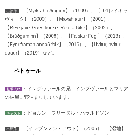
：【Myrkrahöfðinginn】（1999）、【101レイキャ
出演作
ヴィーク】（2000）、【Mávahlátur】（2001）、
【Reykjavik Guesthouse: Rent a Bike】（2002）、
【Brúðguminn】（2008）、【Falskur Fugl】（2013）、
【Fyrir framan annað fólk】（2016）、【Hvítur, hvítur
dagur】（2019）など。
ペトゥール
：イングヴァールの兄。イングヴァールとマリア
登場人物
の納屋に寝泊まりしています。
：ビョルン・フリーヌル・ハラルドソン
キャスト
：【イレブンメン・アウト】（2005）、【湿地】
出演作