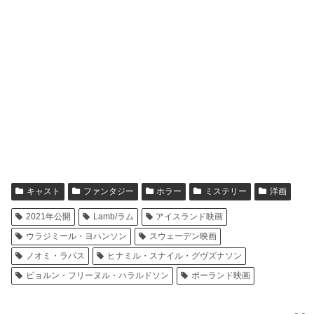
キャスト
ファンタジー
ホラー
ミステリー
洋画
2021年公開
Lamb/ラム
アイスランド映画
ウラジミール・ヨハンソン
スウェーデン映画
ノオミ・ラパス
ヒナミル・スナイル・グヴズナソン
ビョルン・フリーヌル・ハラルドソン
ポーランド映画