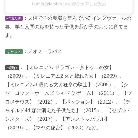
Lamb(@lambmovie)がシェアした投稿
：夫婦で羊の農場を営んでいるイングヴァールの
登場人物
妻。羊と人間の形を持った子供を我が子のように育てま
す。
：ノオミ・ラパス
キャスト
：【ミレニアム ドラゴン・タトゥーの女】
出演作
（2009）、【ミレニアム2 火と戯れる女】（2009）、
【ミレニアム3 眠れる女と狂卓の騎士】（2009）、【シ
ャーロック・ホームズ シャドウ ゲーム】（2011）、【プ
ロメテウス】（2012）、【パッション】（2012）、【チ
ャイルド44 森に消えた子供たち】（2015）、【セブン・
シスターズ】（2017）、【アンストッパブル】
（2019）、【マヤの秘密】（2020）など。