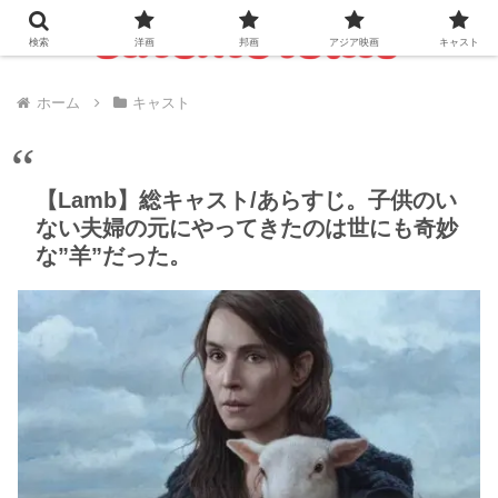
検索
洋画
邦画
アジア映画
キャスト
ホーム
キャスト
【Lamb】総キャスト/あらすじ。子供のい
ない夫婦の元にやってきたのは世にも奇妙
な”羊”だった。