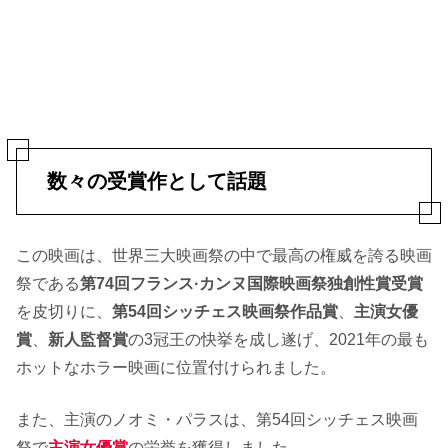
数々の受賞作として話題
この映画は、世界三大映画祭の中で最高の権威を誇る映画
祭である
第74回フランス·カンヌ国際映画祭独創性賞受賞
を皮切りに、
第54回シッチェス映画祭作品賞
、
主演女優
賞
、
新人監督賞
の3冠王の快挙を成し遂げ、2021年の最も
ホットなホラー映画に位置付けられました。
また、主演のノオミ・パラスは、第54回シッチェス映画
祭で
主演女優賞
の栄誉を獲得しました。