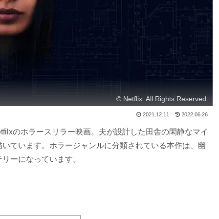
© Netflix. All Rights Reserved.
2021.12.11
2022.06.26
etfilxのホラースリラー映画。夫が設計した田舎の閑静なマイ
描いています。ホラージャンルに分類されている本作は、幽
テリーになっています。