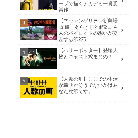
ープで描くアカデミー賞受
賞作！
【ヱヴァンゲリヲン新劇場
SF
版:破】あらすじと解説。4
人のパイロットの想いが交
差する第2部。
【ハリーポッター】登場人
キャスト
物とキャスト総まとめ！
【人数の町】ここでの生活
邦画
が幸せかそうでないかはあ
なた次第です。