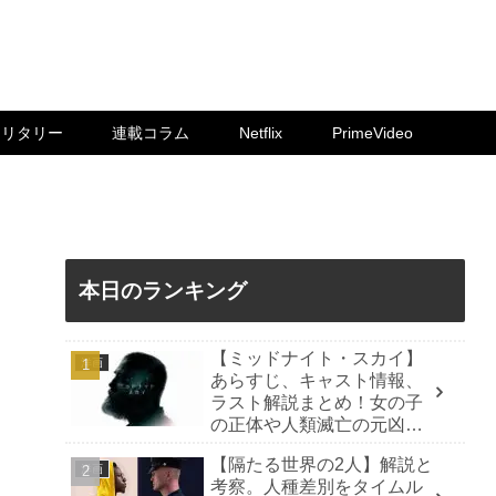
ミリタリー
連載コラム
Netflix
PrimeVideo
本日のランキング
【ミッドナイト・スカイ】
洋画
あらすじ、キャスト情報、
ラスト解説まとめ！女の子
の正体や人類滅亡の元凶
は？
【隔たる世界の2人】解説と
洋画
考察。人種差別をタイムル