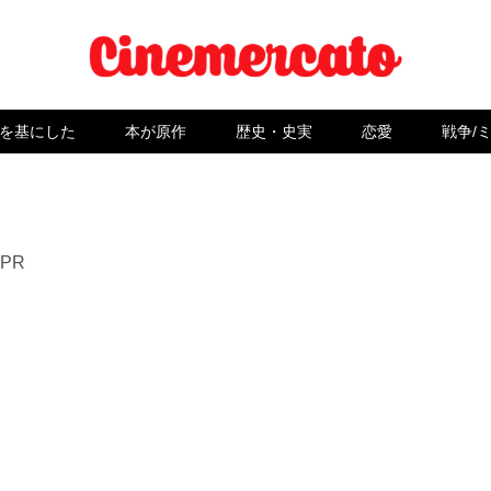
を基にした
本が原作
歴史・史実
恋愛
戦争/
PR