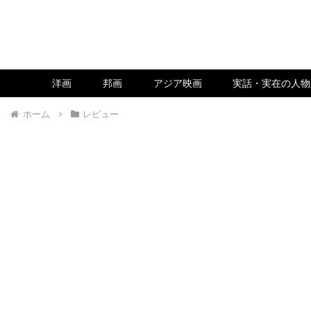
洋画
邦画
アジア映画
実話・実在の人物
ホーム
レビュー