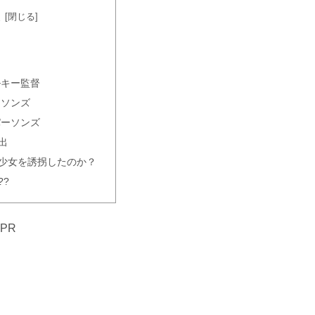
次
ルキー監督
ーソンズ
パーソンズ
出
少女を誘拐したのか？
??
PR