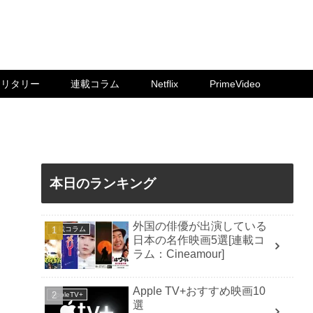
ミリタリー
連載コラム
Netflix
PrimeVideo
本日のランキング
外国の俳優が出演している
連載コラム
日本の名作映画5選[連載コ
ラム：Cineamour]
Apple TV+おすすめ映画10
AppleTV+
選