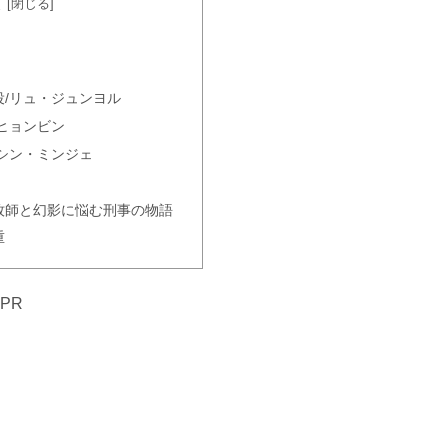
次
/リュ・ジュンヨル
ヒョンビン
シン・ミンジェ
牧師と幻影に悩む刑事の物語
重
PR