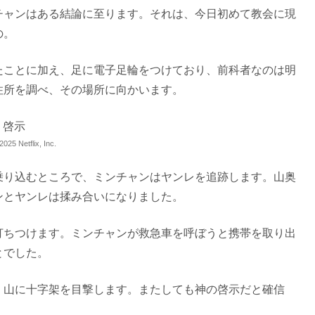
チャンはある結論に至ります。それは、今日初めて教会に現
の。
たことに加え、足に電子足輪をつけており、前科者なのは明
住所を調べ、その場所に向かいます。
5 Netflix, Inc.
乗り込むところで、ミンチャンはヤンレを追跡します。山奥
ンとヤンレは揉み合いになりました。
打ちつけます。ミンチャンが救急車を呼ぼうと携帯を取り出
とでした。
く山に十字架を目撃します。またしても神の啓示だと確信