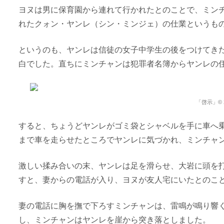
ヨヌは男に保育園から連れて行かれたとのことで、ミン
れたクォン・ヤンレ（シン・ミンジェ）の仕業というも
というのも、ヤンレは信徒の女子中学生の後をつけてき
白でした。直ちにミンチャンは犯罪者名簿からヤンレの
「啓示」© 202
すると、ちょうどヤンレがゴミ袋とシャベルを手に車へ
まで車を走らせたところでヤンレに気づかれ、ミンチャ
激しい揉み合いの末、ヤンレは足を滑らせ、大岩に頭を
すと、妻からの電話が入り、ヨヌが友人宅にいたとのこ
妻の電話に胸を撫で下ろすミンチャンは、雷鳴が鳴り響
し、ミンチャンはヤンレを崖から突き落としました。