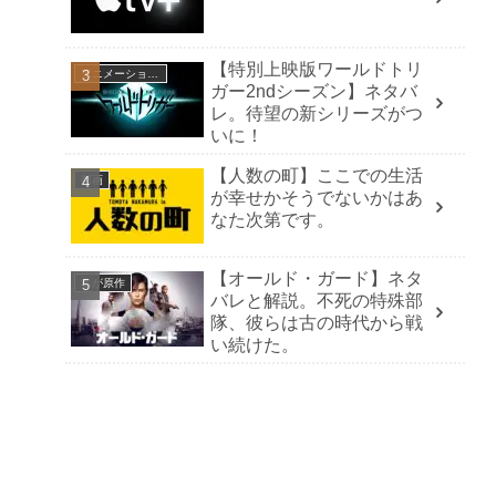
【特別上映版ワールドトリ
アニメーション映画
ガー2ndシーズン】ネタバ
レ。待望の新シリーズがつ
いに！
【人数の町】ここでの生活
邦画
が幸せかそうでないかはあ
なた次第です。
【オールド・ガード】ネタ
本が原作
バレと解説。不死の特殊部
隊、彼らは古の時代から戦
い続けた。