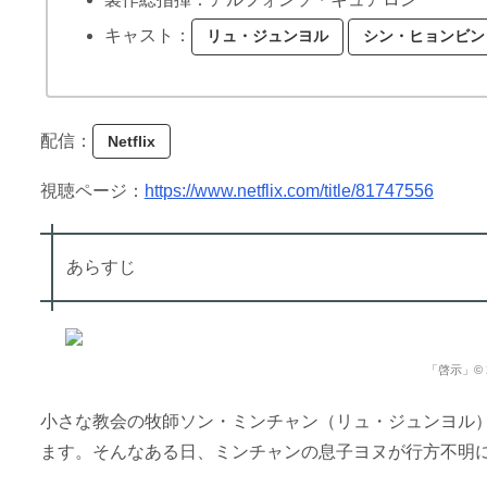
キャスト：
リュ・ジュンヨル
シン・ヒョンビン
配信：
Netflix
視聴ページ：
https://www.netflix.com/title/81747556
あらすじ
「啓示」© 202
小さな教会の牧師ソン・ミンチャン（リュ・ジュンヨル
ます。そんなある日、ミンチャンの息子ヨヌが行方不明