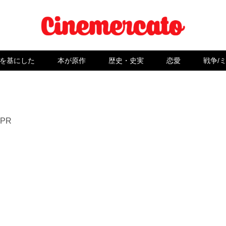
を基にした
本が原作
歴史・史実
恋愛
戦争/
PR