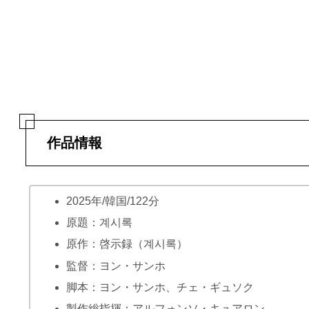
作品情報
2025年/韓国/122分
原題：계시록
原作：啓示録（계시록）
監督：ヨン・サンホ
脚本：ヨン・サンホ、チェ・ギュソク
製作総指揮：アルフォンソ・キュアロン