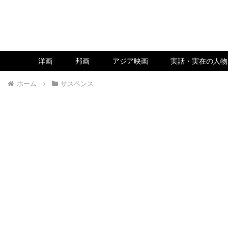
洋画
邦画
アジア映画
実話・実在の人物
ホーム
サスペンス