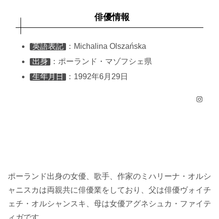
俳優情報
英語表記
：Michalina Olszańska
出身
：ポーランド・マゾフシェ県
生年月日
：1992年6月29日
Instagram
ポーランド出身の女優、歌手、作家のミハリーナ・オルシ
ャニスカは両親共に俳優業をしており、父は俳優ヴォイチ
ェチ・オルシャンスキ、母は女優アグネシュカ・ファイテ
ィガです。