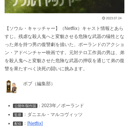
2023.07.24
【ソウル・キャッチャー】（Netflix）キャスト情報とあら
すじ。残虐な殺人鬼へと変貌させる危険な武器の犠牲とな
った弟を持つ男の復讐劇を描いた、ポーランドのアクショ
ン・アドベンチャー映画です。元対テロ工作員の男は、弟
を殺人鬼へと変貌させた危険な武器の押収を通じて弟の復
讐を果たすべく決死の闘いに挑みます。
ボブ（編集部）
2023年／ポーランド
：
公開年/製作国
：ダニエル・マルコヴィッツ
監督
：
[Netflix]
配信