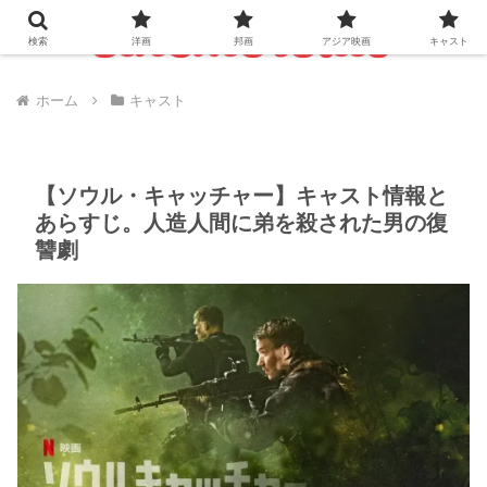
検索
洋画
邦画
アジア映画
キャスト
ホーム
キャスト
【ソウル・キャッチャー】キャスト情報と
あらすじ。人造人間に弟を殺された男の復
讐劇