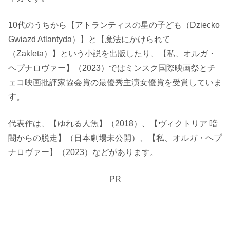
10代のうちから【アトランティスの星の子ども（Dziecko
Gwiazd Atlantyda）】と【魔法にかけられて
（Zakleta）】という小説を出版したり、【私、オルガ・
ヘプナロヴァー】（2023）ではミンスク国際映画祭とチ
ェコ映画批評家協会賞の最優秀主演女優賞を受賞していま
す。
代表作は、【ゆれる人魚】（2018）、【ヴィクトリア 暗
闇からの脱走】（日本劇場未公開）、【私、オルガ・ヘプ
ナロヴァー】（2023）などがあります。
PR