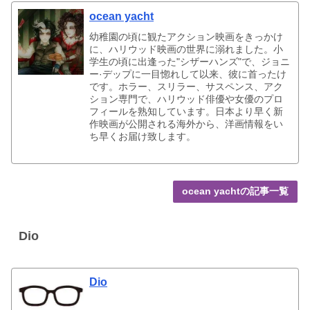
ocean yacht
幼稚園の頃に観たアクション映画をきっかけ
に、ハリウッド映画の世界に溺れました。小
学生の頃に出逢った"シザーハンズ"で、ジョニ
ー·デップに一目惚れして以来、彼に首ったけ
です。ホラー、スリラー、サスペンス、アク
ション専門で、ハリウッド俳優や女優のプロ
フィールを熟知しています。日本より早く新
作映画が公開される海外から、洋画情報をい
ち早くお届け致します。
ocean yachtの記事一覧
Dio
Dio