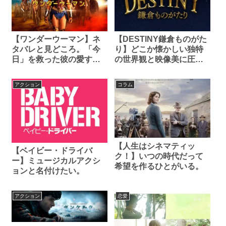
【ワンダーウーマン】ネ
【DESTINY鎌倉ものがた
タバレと見どころ。「今
り】どこか懐かしい独特
日」を救った彼の愛する
の世界観と映像美に圧倒
世界を救え！
される！
アクション
コラム
【人生はシネマティッ
【ベイビー・ドライバ
ク！】いつの時代だって
ー】ミュージカルアクシ
希望を作るひとがいる。
ョンと名付けたい。
アクション
恋愛