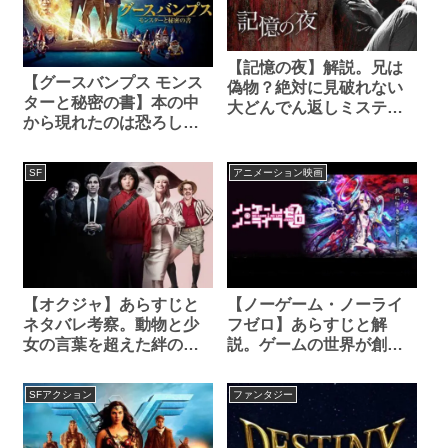
【記憶の夜】解説。兄は
【グースバンプス モンス
偽物？絶対に見破れない
ターと秘密の書】本の中
大どんでん返しミステリ
から現れたのは恐ろしい
ー！
モンスター！笑いとホラ
ーが融合した傑作ファン
SF
アニメーション映画
タジー
【オクジャ】あらすじと
【ノーゲーム・ノーライ
ネタバレ考察。動物と少
フゼロ】あらすじと解
女の言葉を超えた絆の物
説。ゲームの世界が創造
語。
される前の神話。
SFアクション
ファンタジー