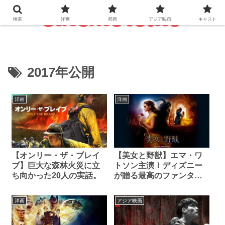
検索
洋画
邦画
アジア映画
キャスト
2017年公開
洋画
洋画
【オンリー・ザ・ブレイ
【美女と野獣】エマ・ワ
ブ】巨大な森林火災に立
トソン主演！ディズニー
ち向かった20人の実話。
が贈る最高のファンタジ
ーラブロマンス。
洋画
アジア映画