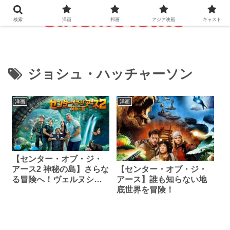
検索
洋画
邦画
アジア映画
キャスト
ジョシュ・ハッチャーソン
洋画
洋画
【センター・オブ・ジ・
【センター・オブ・ジ・
アース2 神秘の島】さらな
アース】誰も知らない地
る冒険へ！ヴェルヌシリ
底世界を冒険！
ーズ第2弾！