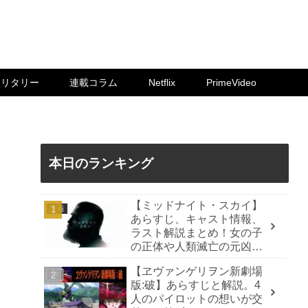
ミリタリー
連載コラム
Netflix
PrimeVideo
本日のランキング
【ミッドナイト・スカイ】
洋画
あらすじ、キャスト情報、
ラスト解説まとめ！女の子
の正体や人類滅亡の元凶
は？
【ヱヴァンゲリヲン新劇場
SF
版:破】あらすじと解説。4
人のパイロットの想いが交