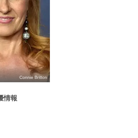
Connie Britton
優情報