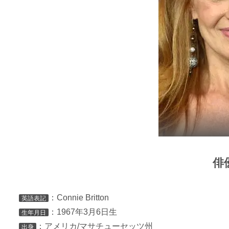
俳
：Connie Britton
英語表記
：1967年3月6日生
生年月日
：アメリカ/マサチューセッツ州
出身