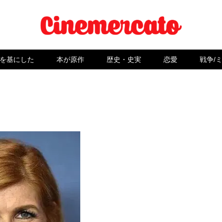
を基にした
本が原作
歴史・史実
恋愛
戦争/