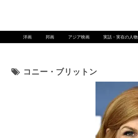
洋画
邦画
アジア映画
実話・実在の人物
コニー・ブリットン