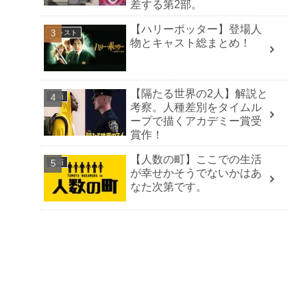
差する第2部。
【ハリーポッター】登場人
キャスト
物とキャスト総まとめ！
【隔たる世界の2人】解説と
洋画
考察。人種差別をタイムル
ープで描くアカデミー賞受
賞作！
【人数の町】ここでの生活
邦画
が幸せかそうでないかはあ
なた次第です。