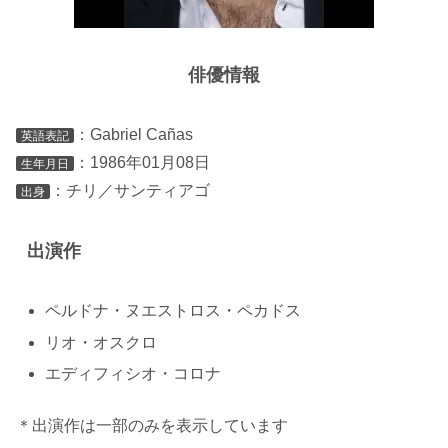
俳優情報
：Gabriel Cañas
英語表記
：1986年01月08日
生年月日
：チリ／サンティアゴ
出身
出演作
ペルドナ・ヌエストロス・ペカドス
リオ・オスクロ
エディフィシオ・コロナ
＊出演作は一部のみを表示しています