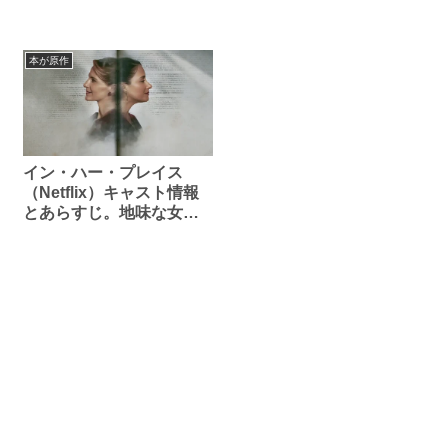
本が原作
イン・ハー・プレイス
（Netflix）キャスト情報
とあらすじ。地味な女性
が殺人犯の人生を謳歌⁉︎