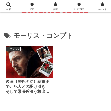
検索
洋画
邦画
アジア映画
キャスト
モーリス・コンプト
アクション
映画【誘拐の掟】結末ま
で。犯人との駆け引き、
そして緊張感漂う救出劇
を目撃する。