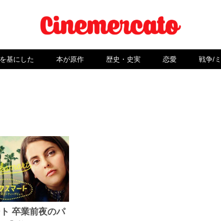
を基にした
本が原作
歴史・史実
恋愛
戦争/
ト 卒業前夜のパ