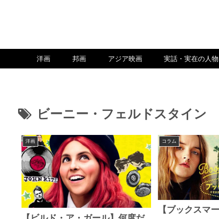
洋画
邦画
アジア映画
実話・実在の人物
ビーニー・フェルドスタイン
洋画
コラム
【ブックスマー
【ビルド・ア・ガール】何度だ