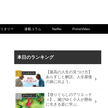
ミリタリー
連載コラム
Netflix
PrimeVideo
本日のランキング
【最高の人生の見つけ方】
アドベンチャー
あらすじと解説。人生最後
の旅に出よう。
【借りぐらしのアリエッテ
アニメーション映画
ィ】。滅びゆく小人が懸命
に生きる姿に学ぶ。