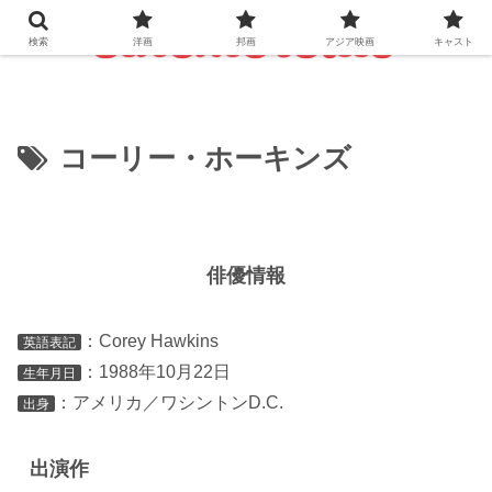
検索
洋画
邦画
アジア映画
キャスト
コーリー・ホーキンズ
俳優情報
：Corey Hawkins
英語表記
：1988年10月22日
生年月日
：アメリカ／ワシントンD.C.
出身
出演作