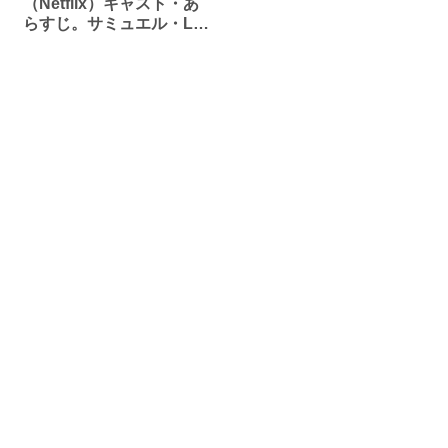
（Netflix）キャスト・あ
らすじ。サミュエル・L・
ジャクソン出演！名作戯
曲を映画化