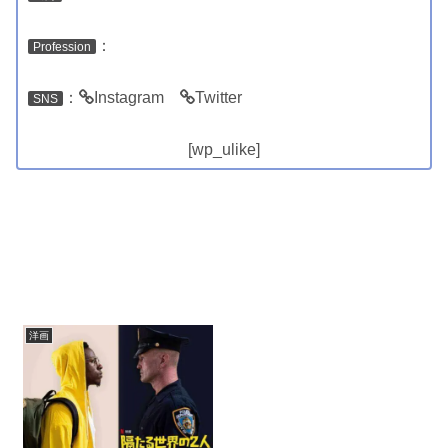
：
Profession
：
Instagram
Twitter
SNS
[wp_ulike]
関連作品
洋画