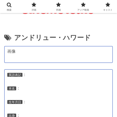
検索
洋画
邦画
アジア映画
キャスト
アンドリュー・ハワード
画像
：
英語表記
：
本名
：
生年月日
：
出身